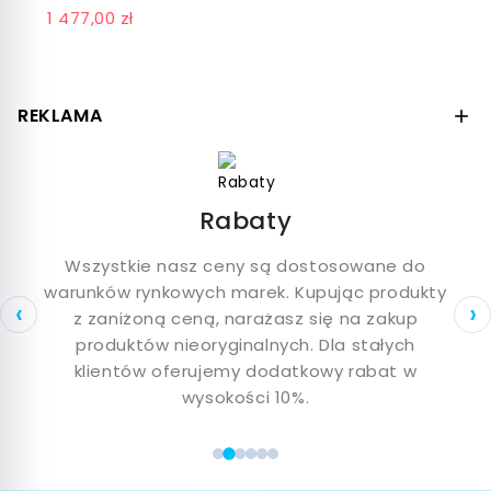
7106 002 FLINT
1 477,00 zł
GREY-SILVER
REKLAMA

Okulary przeciwsłoneczne Cazal
Damskie okulary przeciwsłoneczne Cazal
Męskie okulary przeciwsłoneczne Cazal
Rabaty
Okulary korekcyjne Cazal
nymi
Damskie okulary korekcyjne Cazal
Wszystkie nasz ceny są dostosowane do
Na
lą o
warunków rynkowych marek. Kupując produkty
of
Męskie okulary korekcyjne Cazal
‹
›
ych
z zaniżoną ceną, narażasz się na zakup
Damskie okulary Cazal
t,
produktów nieoryginalnych. Dla stałych
p
Męskie okulary Cazal
klientów oferujemy dodatkowy rabat w
wysokości 10%.