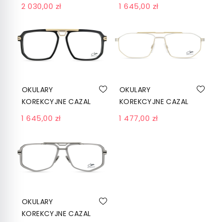
5007 C001 BLACK-
6034 C001
2 030,00 zł
1 645,00 zł
GOLD
SCHWARZ-GOLD
OKULARY
OKULARY
KOREKCYJNE CAZAL
KOREKCYJNE CAZAL
6035 C001
7104 002 BICOLOR
1 645,00 zł
1 477,00 zł
SCHWARZ-GOLD
OKULARY
KOREKCYJNE CAZAL