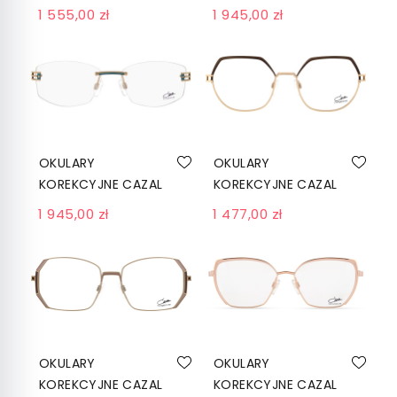
1296 003 MOSS
186 C002 HAVANNA-
1 555,00 zł
1 945,00 zł
GREEN-ROSEGOLD
GREY
OKULARY
OKULARY
KOREKCYJNE CAZAL
KOREKCYJNE CAZAL
4302 002
4308 003 KHAKI-
1 945,00 zł
1 477,00 zł
TURQUOISE-GOLD
GOLD
OKULARY
OKULARY
KOREKCYJNE CAZAL
KOREKCYJNE CAZAL