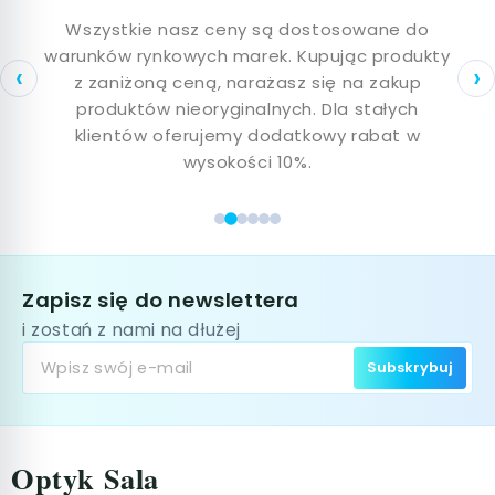
Okulary korekcyjne Cazal
nymi
Damskie okulary korekcyjne Cazal
Wszystkie nasz ceny są dostosowane do
Na
lą o
warunków rynkowych marek. Kupując produkty
of
Męskie okulary korekcyjne Cazal
‹
›
ych
z zaniżoną ceną, narażasz się na zakup
Damskie okulary Cazal
t,
produktów nieoryginalnych. Dla stałych
p
Męskie okulary Cazal
klientów oferujemy dodatkowy rabat w
wysokości 10%.
Zapisz się do newslettera
i zostań z nami na dłużej
Subskrybuj
Optyk Sala