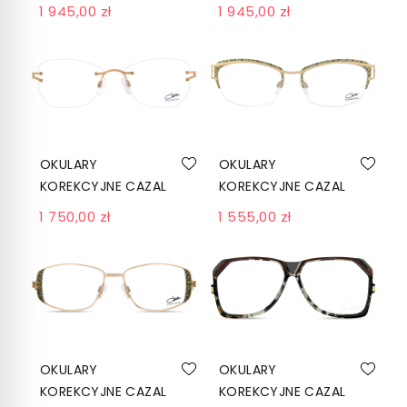
151 004 BLACK-FLINT
151 C163 BLACK-
1 945,00 zł
1 945,00 zł
GREY
CRYSTAL
OKULARY
OKULARY
KOREKCYJNE CAZAL
KOREKCYJNE CAZAL
1270 003 LAVENDER-
1281 001 PISTACHIO-
1 750,00 zł
1 555,00 zł
GOLD
GOLD
OKULARY
OKULARY
KOREKCYJNE CAZAL
KOREKCYJNE CAZAL