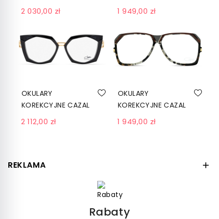
5007 C001 BLACK-
5012 002 ROSÉGOLD
2 030,00 zł
1 949,00 zł
GOLD
OKULARY
OKULARY
KOREKCYJNE CAZAL
KOREKCYJNE CAZAL
5014 001 SCHWARZ-
5000 001 BLACK
2 112,00 zł
1 949,00 zł
GOLD
REKLAMA

Okulary przeciwsłoneczne Cazal
Damskie okulary przeciwsłoneczne Cazal
Męskie okulary przeciwsłoneczne Cazal
Rabaty